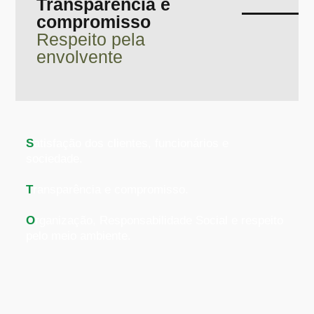
Transparência e
compromisso
Respeito pela
envolvente
S
atisfação dos clientes, funcionários e
sociedade.
T
ransparência e compromisso.
O
rganização, Responsabilidade Social e respeito
pelo meio ambiente.